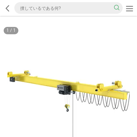
1
/
1