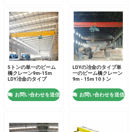
会社案内
品質管理
お問い合わせ
5トンの単一のビーム
LDYの冶金のタイプ単
天井走行クレーン
橋クレーン9m-15m
一のビーム橋クレーン
LDY冶金のタイプ
9m - 15m 10トン
二重ガードの天井クレーン
お問い合わせを送信
お問い合わせを送信
単桁天井クレーン
二重ガードのガントリー クレーン