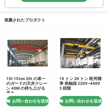
推薦されたプロダクト
ホーム
10t 15ton 20t の単一
10 トン 20 トン 欧州標
のガードの天井クレー
準 単軸頭 220V~440V
ン 40M の持ち上がる
3 段階
製品
高さ
お問い合わせを送信
お問い合わせを送信
企業情報