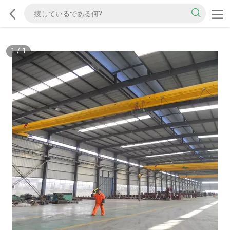
1
/
1