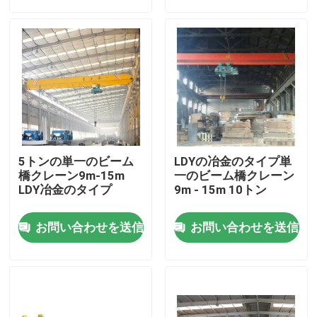
会社案内
品質管理
お問い合わせ
5トンの単一のビーム
LDYの冶金のタイプ単
天井走行クレーン
橋クレーン9m-15m
一のビーム橋クレーン
LDY冶金のタイプ
9m - 15m 10トン
二重ガードの天井クレーン
お問い合わせを送信
お問い合わせを送信
単桁天井クレーン
二重ガードのガントリー クレーン