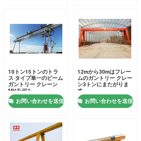
会社案内
品質管理
お問い合わせ
10トン15トンのトラ
12mから30mはフレー
天井走行クレーン
ス タイプ単一のビーム
ムのガントリー クレー
ガントリー クレーン
ン3トンにまたがりま
MHモデル
す
二重ガードの天井クレーン
お問い合わせを送信
お問い合わせを送信
単桁天井クレーン
二重ガードのガントリー クレーン