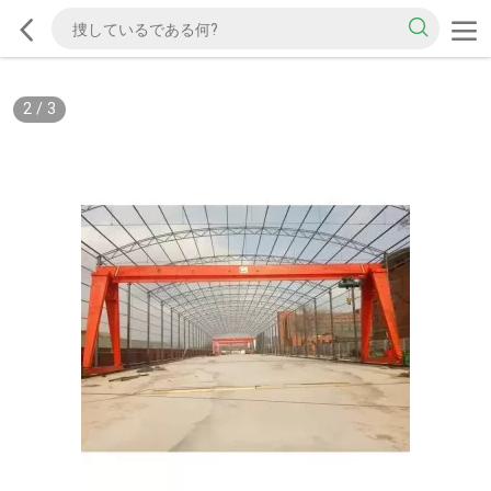
2
/
3