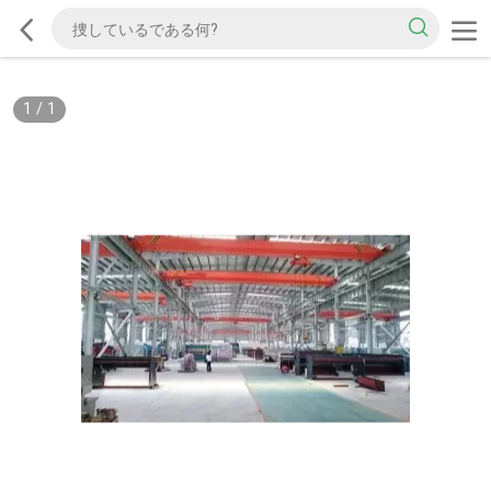
1
/
1