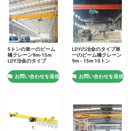
会社案内
品質管理
5トンの単一のビーム
LDYの冶金のタイプ単
お問い合わせ
橋クレーン9m-15m
一のビーム橋クレーン
LDY冶金のタイプ
9m - 15m 10トン
天井走行クレーン
お問い合わせを送信
お問い合わせを送信
二重ガードの天井クレーン
単桁天井クレーン
二重ガードのガントリー クレーン